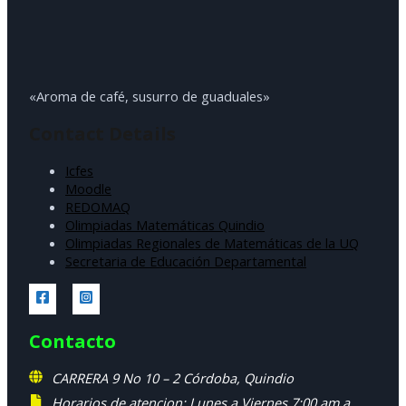
«Aroma de café, susurro de guaduales»
Contact Details
Icfes
Moodle
REDOMAQ
Olimpiadas Matemáticas Quindio
Olimpiadas Regionales de Matemáticas de la UQ
Secretaria de Educación Departamental
Contacto
CARRERA 9 No 10 – 2 Córdoba, Quindio
Horarios de atencion: Lunes a Viernes 7:00 am a