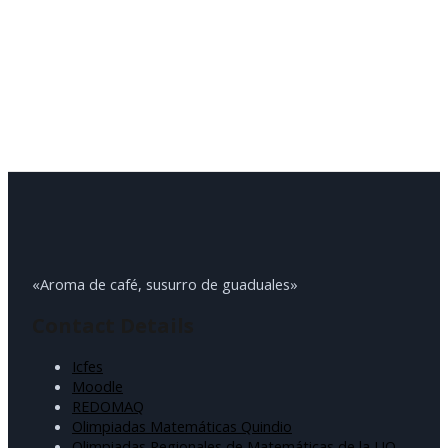
«Aroma de café, susurro de guaduales»
Contact Details
Icfes
Moodle
REDOMAQ
Olimpiadas Matemáticas Quindio
Olimpiadas Regionales de Matemáticas de la UQ