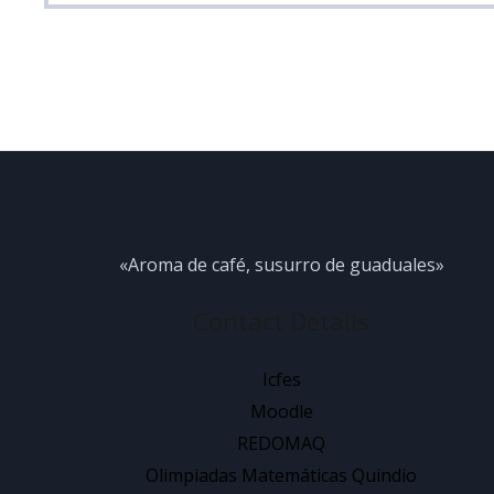
«Aroma de café, susurro de guaduales»
Contact Details
Icfes
Moodle
REDOMAQ
Olimpiadas Matemáticas Quindio